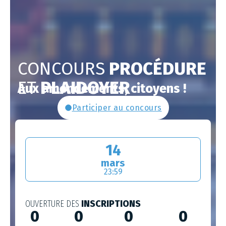
CONCOURS
PROCÉDURE
ET
PLAIDOYER
Aux amendements, citoyens !
Participer au concours
14
mars
23:59
OUVERTURE DES
INSCRIPTIONS
0
0
0
0