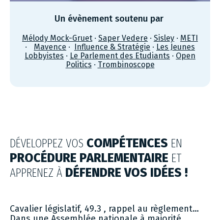
Un évènement soutenu par
Mélody Mock-Gruet
·
Saper Vedere
·
Sisley
·
METI
·
Mavence
·
Influence & Stratégie
·
Les Jeunes
Lobbyistes
·
Le Parlement des Etudiants
·
Open
Politics
·
Trombinoscope
DÉVELOPPEZ VOS
COMPÉTENCES
EN
PROCÉDURE PARLEMENTAIRE
ET
APPRENEZ À
DÉFENDRE VOS IDÉES !
Cavalier législatif, 49.3 , rappel au règlement…
Dans une Assemblée nationale à majorité