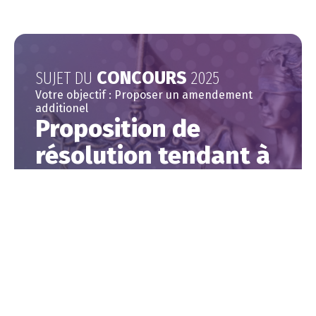
SUJET DU
CONCOURS
2025
Votre objectif : Proposer un amendement
additionel
Proposition de
résolution tendant à
modifier le
Règlement de
l’Assemblée
nationale
Découvrir le règlement