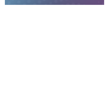
SUJET DU
CONCOURS
2025
Votre objectif : Proposer un amendement
additionel
Proposition de
résolution tendant à
modifier le
Règlement de
l’Assemblée
nationale