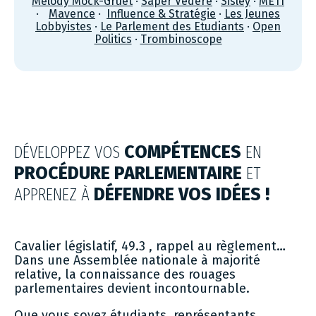
Mélody Mock-Gruet
·
Saper Vedere
·
Sisley
·
METI
·
Mavence
·
Influence & Stratégie
·
Les Jeunes
Lobbyistes
·
Le Parlement des Etudiants
·
Open
Politics
·
Trombinoscope
DÉVELOPPEZ VOS
COMPÉTENCES
EN
PROCÉDURE PARLEMENTAIRE
ET
APPRENEZ À
DÉFENDRE VOS IDÉES !
Cavalier législatif, 49.3 , rappel au règlement…
Dans une Assemblée nationale à majorité
relative, la connaissance des rouages
parlementaires devient incontournable.
Que vous soyez étudiants, représentants