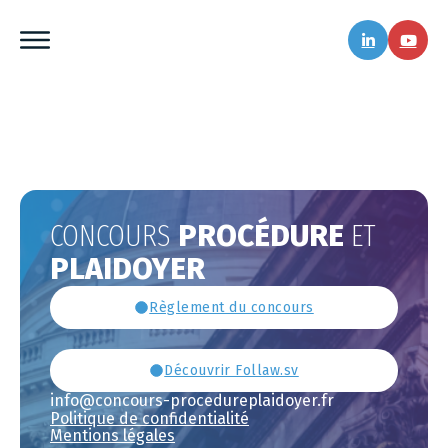
CONCOURS
PROCÉDURE
ET
PLAIDOYER
Règlement du concours
Découvrir Follaw.sv
info@concours-procedureplaidoyer.fr
Politique de confidentialité
Mentions légales